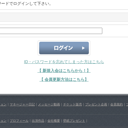
ワードでログインして下さい。
ID・パスワードを忘れてしまった方はこちら
【 新規入会はこちらから！】
【 会員更新方法はこちら】
ション
｜
マネージャー日記
｜
メッセージ動画
｜
チケット販売
｜
プレゼント企画
｜
会員規約
｜
ション
｜
プロフィール
｜
出演作品
｜
会社概要
｜
壁紙プレゼント
｜