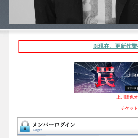
※現在、更新作業待ち
上川隆也オ
チケット