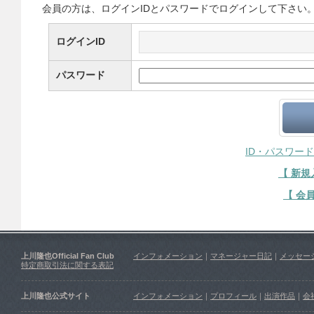
会員の方は、ログインIDとパスワードでログインして下さい
ログインID
パスワード
ID・パスワー
【 新
【 会
上川隆也Official Fan Club
インフォメーション
｜
マネージャー日記
｜
メッセー
特定商取引法に関する表記
上川隆也公式サイト
インフォメーション
｜
プロフィール
｜
出演作品
｜
会